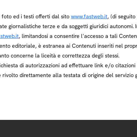
e foto ed i testi offerti dal sito
www.fastweb.it
, (di seguit
ate giornalistiche terze e da soggetti giuridici autonom
stweb.it
, limitandosi a consentire l'accesso a tali Contenu
ento editoriale, è estranea ai Contenuti inseriti nel prop
nto concerne la liceità e correttezza degli stessi.
chiesta di autorizzazioni ad effettuare link e/o citazioni
rivolto direttamente alla testata di origine del servizio g