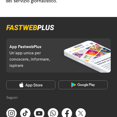
del servizio giornalistico.
App FastwebPlus
Un'app unica per
conoscere, informare,
ispirare
Seguici