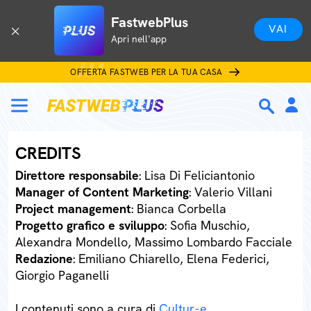
FastwebPlus
VAI
Apri nell'app
OFFERTA FASTWEB PER LA TUA CASA
CREDITS
Direttore responsabile
: Lisa Di Feliciantonio
Manager of Content Marketing
: Valerio Villani
Project management
: Bianca Corbella
Progetto grafico e sviluppo
: Sofia Muschio,
Alexandra Mondello, Massimo Lombardo Facciale
Redazione
: Emiliano Chiarello, Elena Federici,
Giorgio Paganelli
I contenuti sono a cura di
Cultur-e