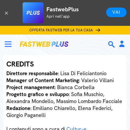
FastwebPlus
VAI
Apri nell'app
OFFERTA FASTWEB PER LA TUA CASA
CREDITS
Direttore responsabile
: Lisa Di Feliciantonio
Manager of Content Marketing
: Valerio Villani
Project management
: Bianca Corbella
Progetto grafico e sviluppo
: Sofia Muschio,
Alexandra Mondello, Massimo Lombardo Facciale
Redazione
: Emiliano Chiarello, Elena Federici,
Giorgio Paganelli
I contenuti sono a cura di
Cultur-e