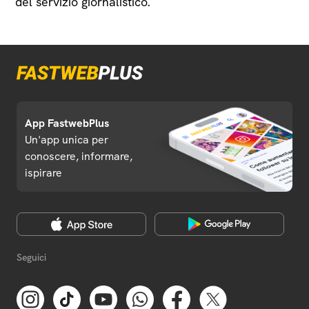
del servizio giornalistico.
App FastwebPlus
Un'app unica per
conoscere, informare,
ispirare
Seguici