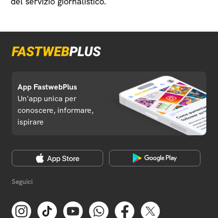
del servizio giornalistico.
App FastwebPlus
Un'app unica per
conoscere, informare,
ispirare
Seguici