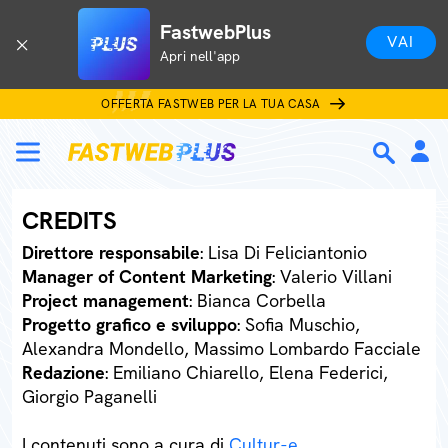
FastwebPlus
VAI
Apri nell'app
OFFERTA FASTWEB PER LA TUA CASA
CREDITS
Direttore responsabile
: Lisa Di Feliciantonio
Manager of Content Marketing
: Valerio Villani
Project management
: Bianca Corbella
Progetto grafico e sviluppo
: Sofia Muschio,
Alexandra Mondello, Massimo Lombardo Facciale
Redazione
: Emiliano Chiarello, Elena Federici,
Giorgio Paganelli
I contenuti sono a cura di
Cultur-e