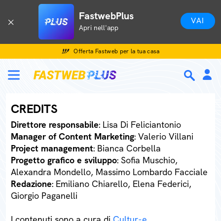
FastwebPlus
VAI
Apri nell'app
Offerta Fastweb per la tua casa
CREDITS
Direttore responsabile
: Lisa Di Feliciantonio
Manager of Content Marketing
: Valerio Villani
Project management
: Bianca Corbella
Progetto grafico e sviluppo
: Sofia Muschio,
Alexandra Mondello, Massimo Lombardo Facciale
Redazione
: Emiliano Chiarello, Elena Federici,
Giorgio Paganelli
I contenuti sono a cura di
Cultur-e