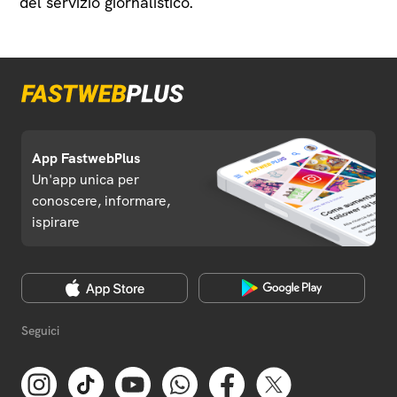
del servizio giornalistico.
App FastwebPlus
Un'app unica per
conoscere, informare,
ispirare
Seguici