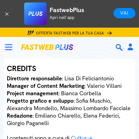
FastwebPlus
VAI
Apri nell'app
OFFERTA FASTWEB PER LA TUA CASA
CREDITS
Direttore responsabile
: Lisa Di Feliciantonio
Manager of Content Marketing
: Valerio Villani
Project management
: Bianca Corbella
Progetto grafico e sviluppo
: Sofia Muschio,
Alexandra Mondello, Massimo Lombardo Facciale
Redazione
: Emiliano Chiarello, Elena Federici,
Giorgio Paganelli
I contenuti sono a cura di
Cultur-e