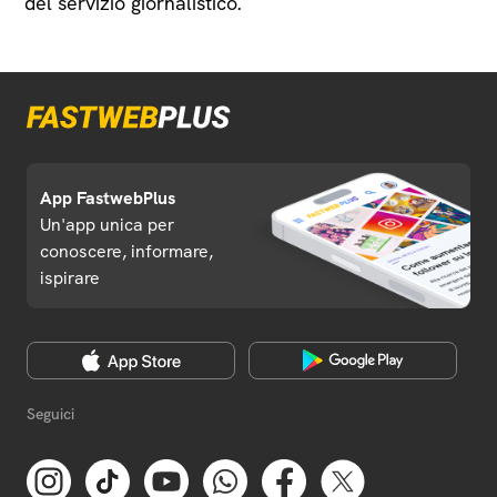
del servizio giornalistico.
App FastwebPlus
Un'app unica per
conoscere, informare,
ispirare
Seguici