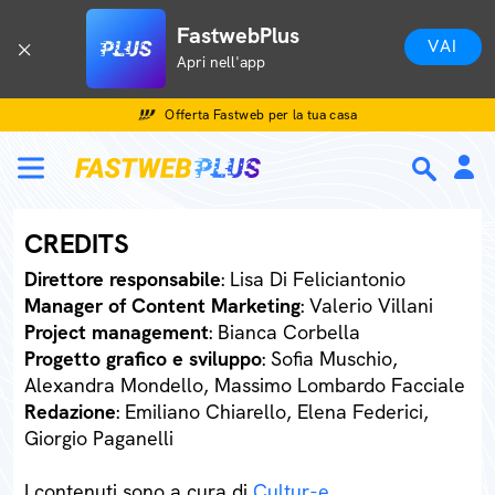
FastwebPlus
VAI
Apri nell'app
Offerta Fastweb per la tua casa
CREDITS
Direttore responsabile
: Lisa Di Feliciantonio
Manager of Content Marketing
: Valerio Villani
Project management
: Bianca Corbella
Progetto grafico e sviluppo
: Sofia Muschio,
Alexandra Mondello, Massimo Lombardo Facciale
Redazione
: Emiliano Chiarello, Elena Federici,
Giorgio Paganelli
I contenuti sono a cura di
Cultur-e