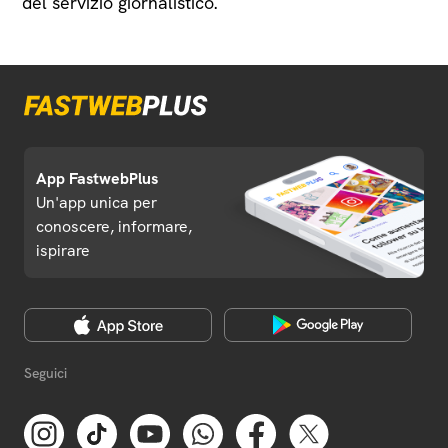
del servizio giornalistico.
App FastwebPlus
Un'app unica per
conoscere, informare,
ispirare
Seguici