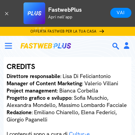
FastwebPlus
VAI
Apri nell'app
OFFERTA FASTWEB PER LA TUA CASA
CREDITS
Direttore responsabile
: Lisa Di Feliciantonio
Manager of Content Marketing
: Valerio Villani
Project management
: Bianca Corbella
Progetto grafico e sviluppo
: Sofia Muschio,
Alexandra Mondello, Massimo Lombardo Facciale
Redazione
: Emiliano Chiarello, Elena Federici,
Giorgio Paganelli
I contenuti sono a cura di
Cultur-e