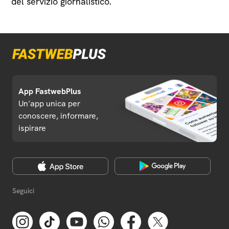
del servizio giornalistico.
App FastwebPlus
Un'app unica per
conoscere, informare,
ispirare
Seguici