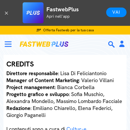
FastwebPlus
VAI
Apri nell'app
Offerta Fastweb per la tua casa
CREDITS
Direttore responsabile
: Lisa Di Feliciantonio
Manager of Content Marketing
: Valerio Villani
Project management
: Bianca Corbella
Progetto grafico e sviluppo
: Sofia Muschio,
Alexandra Mondello, Massimo Lombardo Facciale
Redazione
: Emiliano Chiarello, Elena Federici,
Giorgio Paganelli
I contenuti sono a cura di
Cultur-e