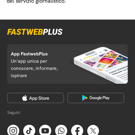
del servizio giornalistico.
App FastwebPlus
Un'app unica per
conoscere, informare,
ispirare
Seguici