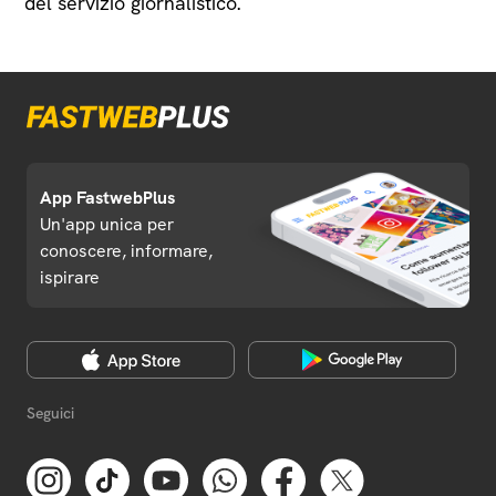
del servizio giornalistico.
App FastwebPlus
Un'app unica per
conoscere, informare,
ispirare
Seguici