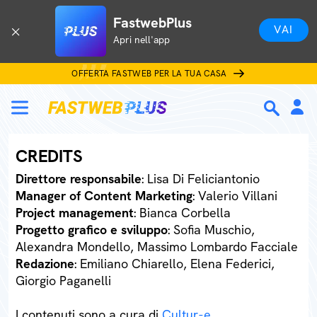
FastwebPlus
VAI
Apri nell'app
OFFERTA FASTWEB PER LA TUA CASA
CREDITS
Direttore responsabile
: Lisa Di Feliciantonio
Manager of Content Marketing
: Valerio Villani
Project management
: Bianca Corbella
Progetto grafico e sviluppo
: Sofia Muschio,
Alexandra Mondello, Massimo Lombardo Facciale
Redazione
: Emiliano Chiarello, Elena Federici,
Giorgio Paganelli
I contenuti sono a cura di
Cultur-e