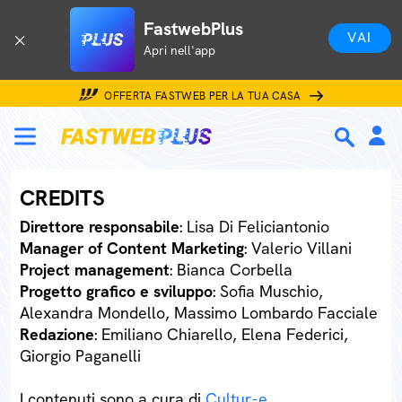
FastwebPlus
VAI
Apri nell'app
OFFERTA FASTWEB PER LA TUA CASA
CREDITS
Direttore responsabile
: Lisa Di Feliciantonio
Manager of Content Marketing
: Valerio Villani
Project management
: Bianca Corbella
Progetto grafico e sviluppo
: Sofia Muschio,
Alexandra Mondello, Massimo Lombardo Facciale
Redazione
: Emiliano Chiarello, Elena Federici,
Giorgio Paganelli
I contenuti sono a cura di
Cultur-e