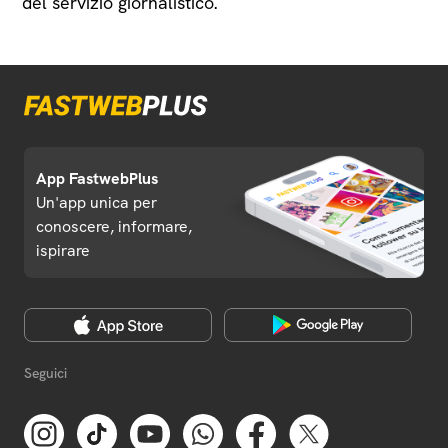
del servizio giornalistico.
App FastwebPlus
Un'app unica per
conoscere, informare,
ispirare
Seguici