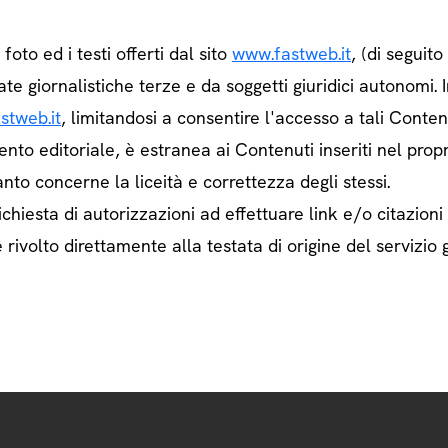
e foto ed i testi offerti dal sito
www.fastweb.it
, (di seguit
ate giornalistiche terze e da soggetti giuridici autonom
stweb.it
, limitandosi a consentire l'accesso a tali Contenu
ento editoriale, è estranea ai Contenuti inseriti nel prop
nto concerne la liceità e correttezza degli stessi.
chiesta di autorizzazioni ad effettuare link e/o citazioni
rivolto direttamente alla testata di origine del servizio g