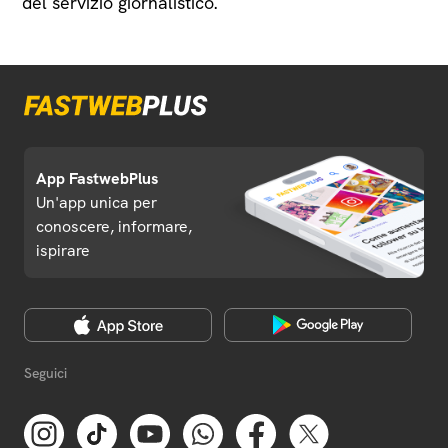
del servizio giornalistico.
App FastwebPlus
Un'app unica per
conoscere, informare,
ispirare
Seguici