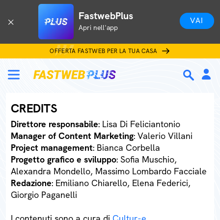
FastwebPlus
VAI
Apri nell'app
OFFERTA FASTWEB PER LA TUA CASA
CREDITS
Direttore responsabile
: Lisa Di Feliciantonio
Manager of Content Marketing
: Valerio Villani
Project management
: Bianca Corbella
Progetto grafico e sviluppo
: Sofia Muschio,
Alexandra Mondello, Massimo Lombardo Facciale
Redazione
: Emiliano Chiarello, Elena Federici,
Giorgio Paganelli
I contenuti sono a cura di
Cultur-e