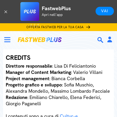
FastwebPlus
VAI
Apri nell'app
OFFERTA FASTWEB PER LA TUA CASA
CREDITS
Direttore responsabile
: Lisa Di Feliciantonio
Manager of Content Marketing
: Valerio Villani
Project management
: Bianca Corbella
Progetto grafico e sviluppo
: Sofia Muschio,
Alexandra Mondello, Massimo Lombardo Facciale
Redazione
: Emiliano Chiarello, Elena Federici,
Giorgio Paganelli
I contenuti sono a cura di
Cultur-e