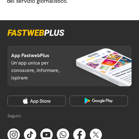
del servizio giornalistico.
App FastwebPlus
Un'app unica per
conoscere, informare,
ispirare
Seguici