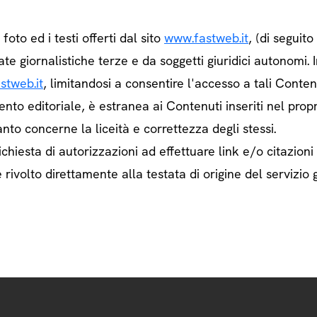
e foto ed i testi offerti dal sito
www.fastweb.it
, (di seguit
ate giornalistiche terze e da soggetti giuridici autonom
stweb.it
, limitandosi a consentire l'accesso a tali Contenu
ento editoriale, è estranea ai Contenuti inseriti nel prop
nto concerne la liceità e correttezza degli stessi.
chiesta di autorizzazioni ad effettuare link e/o citazioni
rivolto direttamente alla testata di origine del servizio g