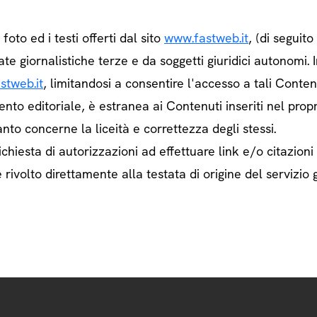
e foto ed i testi offerti dal sito
www.fastweb.it
, (di seguit
ate giornalistiche terze e da soggetti giuridici autonom
stweb.it
, limitandosi a consentire l'accesso a tali Contenu
ento editoriale, è estranea ai Contenuti inseriti nel prop
nto concerne la liceità e correttezza degli stessi.
chiesta di autorizzazioni ad effettuare link e/o citazioni
rivolto direttamente alla testata di origine del servizio g