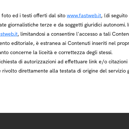
e foto ed i testi offerti dal sito
www.fastweb.it
, (di seguit
ate giornalistiche terze e da soggetti giuridici autonom
stweb.it
, limitandosi a consentire l'accesso a tali Contenu
ento editoriale, è estranea ai Contenuti inseriti nel prop
nto concerne la liceità e correttezza degli stessi.
chiesta di autorizzazioni ad effettuare link e/o citazioni
rivolto direttamente alla testata di origine del servizio g