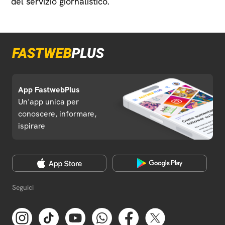
del servizio giornalistico.
App FastwebPlus
Un'app unica per
conoscere, informare,
ispirare
Seguici