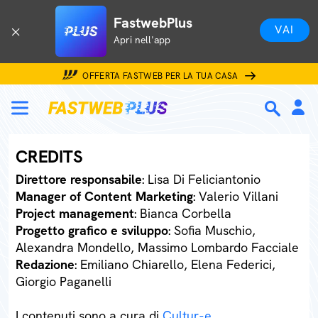
FastwebPlus
VAI
Apri nell'app
OFFERTA FASTWEB PER LA TUA CASA
CREDITS
Direttore responsabile
: Lisa Di Feliciantonio
Manager of Content Marketing
: Valerio Villani
Project management
: Bianca Corbella
Progetto grafico e sviluppo
: Sofia Muschio,
Alexandra Mondello, Massimo Lombardo Facciale
Redazione
: Emiliano Chiarello, Elena Federici,
Giorgio Paganelli
I contenuti sono a cura di
Cultur-e