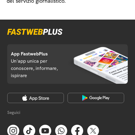
del servizio giornalistico.
App FastwebPlus
Un'app unica per
conoscere, informare,
ispirare
Seguici