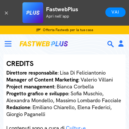
FastwebPlus
VAI
Apri nell'app
Offerta Fastweb per la tua casa
CREDITS
Direttore responsabile
: Lisa Di Feliciantonio
Manager of Content Marketing
: Valerio Villani
Project management
: Bianca Corbella
Progetto grafico e sviluppo
: Sofia Muschio,
Alexandra Mondello, Massimo Lombardo Facciale
Redazione
: Emiliano Chiarello, Elena Federici,
Giorgio Paganelli
I contenuti sono a cura di
Cultur-e