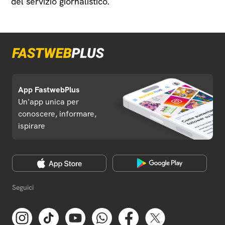
del servizio giornalistico.
App FastwebPlus
Un'app unica per
conoscere, informare,
ispirare
Seguici