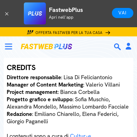
FastwebPlus
VAI
Apri nell'app
OFFERTA FASTWEB PER LA TUA CASA
CREDITS
Direttore responsabile
: Lisa Di Feliciantonio
Manager of Content Marketing
: Valerio Villani
Project management
: Bianca Corbella
Progetto grafico e sviluppo
: Sofia Muschio,
Alexandra Mondello, Massimo Lombardo Facciale
Redazione
: Emiliano Chiarello, Elena Federici,
Giorgio Paganelli
I contenuti sono a cura di
Cultur-e