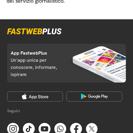
del servizio giornalistico.
App FastwebPlus
Un'app unica per
conoscere, informare,
ispirare
Seguici