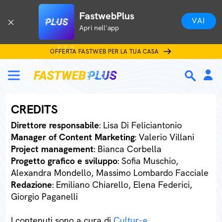
FastwebPlus
VAI
Apri nell'app
OFFERTA FASTWEB PER LA TUA CASA
CREDITS
Direttore responsabile
: Lisa Di Feliciantonio
Manager of Content Marketing
: Valerio Villani
Project management
: Bianca Corbella
Progetto grafico e sviluppo
: Sofia Muschio,
Alexandra Mondello, Massimo Lombardo Facciale
Redazione
: Emiliano Chiarello, Elena Federici,
Giorgio Paganelli
I contenuti sono a cura di
Cultur-e