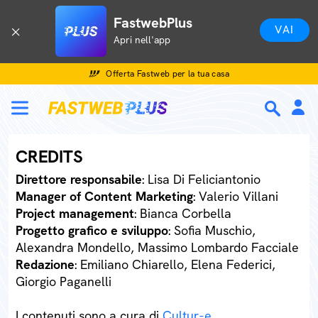
FastwebPlus
VAI
Apri nell'app
Offerta Fastweb per la tua casa
CREDITS
Direttore responsabile
: Lisa Di Feliciantonio
Manager of Content Marketing
: Valerio Villani
Project management
: Bianca Corbella
Progetto grafico e sviluppo
: Sofia Muschio,
Alexandra Mondello, Massimo Lombardo Facciale
Redazione
: Emiliano Chiarello, Elena Federici,
Giorgio Paganelli
I contenuti sono a cura di
Cultur-e