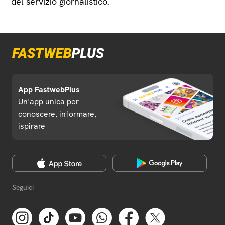
del servizio giornalistico.
App FastwebPlus
Un'app unica per
conoscere, informare,
ispirare
Seguici