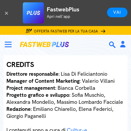
FastwebPlus
VAI
Apri nell'app
OFFERTA FASTWEB PER LA TUA CASA
CREDITS
Direttore responsabile
: Lisa Di Feliciantonio
Manager of Content Marketing
: Valerio Villani
Project management
: Bianca Corbella
Progetto grafico e sviluppo
: Sofia Muschio,
Alexandra Mondello, Massimo Lombardo Facciale
Redazione
: Emiliano Chiarello, Elena Federici,
Giorgio Paganelli
I contenuti sono a cura di
Cultur-e