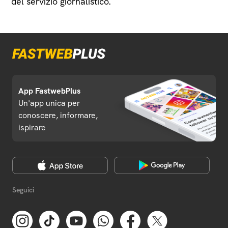
del servizio giornalistico.
App FastwebPlus
Un'app unica per
conoscere, informare,
ispirare
Seguici