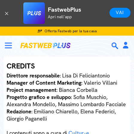
FastwebPlus
VAI
Apri nell'app
Offerta Fastweb per la tua casa
CREDITS
Direttore responsabile
: Lisa Di Feliciantonio
Manager of Content Marketing
: Valerio Villani
Project management
: Bianca Corbella
Progetto grafico e sviluppo
: Sofia Muschio,
Alexandra Mondello, Massimo Lombardo Facciale
Redazione
: Emiliano Chiarello, Elena Federici,
Giorgio Paganelli
I contenuti sono a cura di
Cultur-e