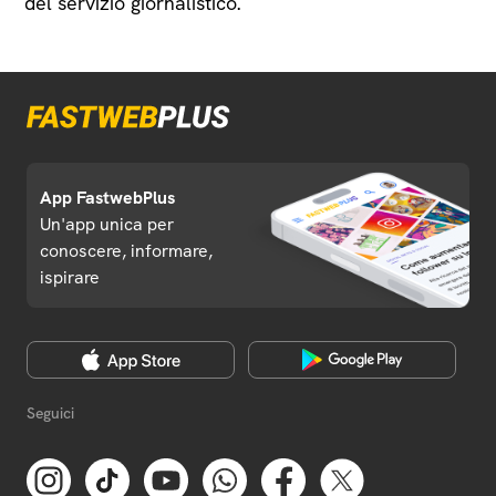
del servizio giornalistico.
App FastwebPlus
Un'app unica per
conoscere, informare,
ispirare
Seguici