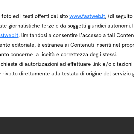
e foto ed i testi offerti dal sito
www.fastweb.it
, (di seguit
ate giornalistiche terze e da soggetti giuridici autonom
stweb.it
, limitandosi a consentire l'accesso a tali Contenu
ento editoriale, è estranea ai Contenuti inseriti nel prop
nto concerne la liceità e correttezza degli stessi.
chiesta di autorizzazioni ad effettuare link e/o citazioni
rivolto direttamente alla testata di origine del servizio g