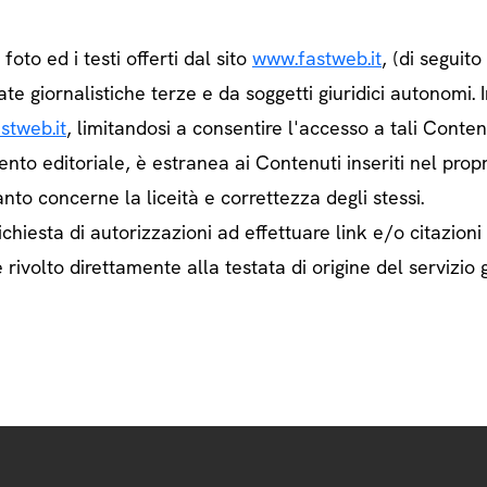
e foto ed i testi offerti dal sito
www.fastweb.it
, (di seguit
ate giornalistiche terze e da soggetti giuridici autonom
stweb.it
, limitandosi a consentire l'accesso a tali Contenu
ento editoriale, è estranea ai Contenuti inseriti nel prop
nto concerne la liceità e correttezza degli stessi.
chiesta di autorizzazioni ad effettuare link e/o citazioni
rivolto direttamente alla testata di origine del servizio g