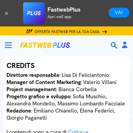
FastwebPlus
VAI
Apri nell'app
OFFERTA FASTWEB PER LA TUA CASA
CREDITS
Direttore responsabile
: Lisa Di Feliciantonio
Manager of Content Marketing
: Valerio Villani
Project management
: Bianca Corbella
Progetto grafico e sviluppo
: Sofia Muschio,
Alexandra Mondello, Massimo Lombardo Facciale
Redazione
: Emiliano Chiarello, Elena Federici,
Giorgio Paganelli
I contenuti sono a cura di
Cultur-e