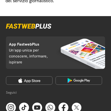
del servizio giornalistico.
App FastwebPlus
Un'app unica per
conoscere, informare,
ispirare
Seguici