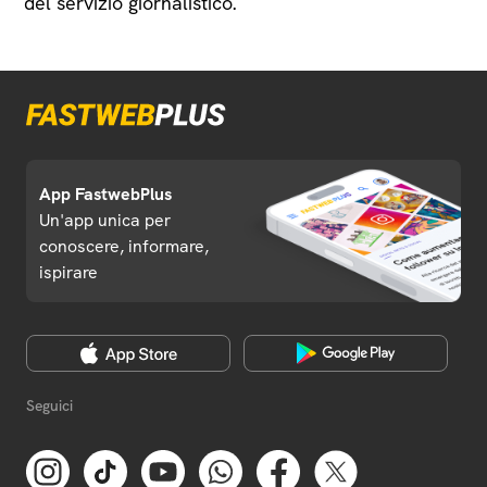
del servizio giornalistico.
App FastwebPlus
Un'app unica per
conoscere, informare,
ispirare
Seguici