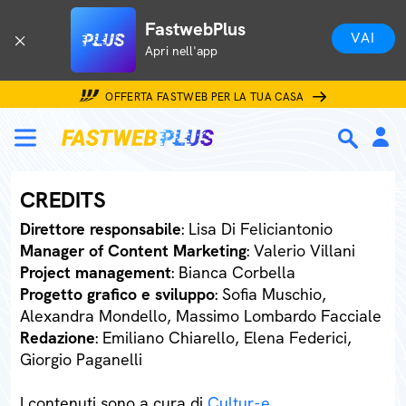
FastwebPlus
VAI
Apri nell'app
OFFERTA FASTWEB PER LA TUA CASA
CREDITS
Direttore responsabile
: Lisa Di Feliciantonio
Manager of Content Marketing
: Valerio Villani
Project management
: Bianca Corbella
Progetto grafico e sviluppo
: Sofia Muschio,
Alexandra Mondello, Massimo Lombardo Facciale
Redazione
: Emiliano Chiarello, Elena Federici,
Giorgio Paganelli
I contenuti sono a cura di
Cultur-e