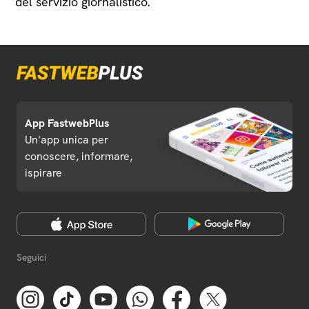
del servizio giornalistico.
App FastwebPlus
Un'app unica per
conoscere, informare,
ispirare
Seguici