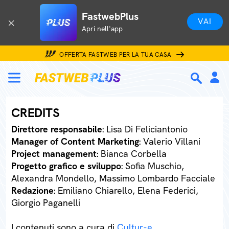
FastwebPlus
VAI
Apri nell'app
OFFERTA FASTWEB PER LA TUA CASA
CREDITS
Direttore responsabile
: Lisa Di Feliciantonio
Manager of Content Marketing
: Valerio Villani
Project management
: Bianca Corbella
Progetto grafico e sviluppo
: Sofia Muschio,
Alexandra Mondello, Massimo Lombardo Facciale
Redazione
: Emiliano Chiarello, Elena Federici,
Giorgio Paganelli
I contenuti sono a cura di
Cultur-e