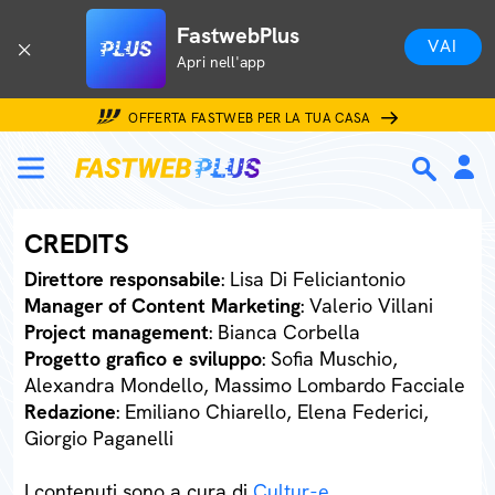
FastwebPlus
VAI
Apri nell'app
OFFERTA FASTWEB PER LA TUA CASA
CREDITS
Direttore responsabile
: Lisa Di Feliciantonio
Manager of Content Marketing
: Valerio Villani
Project management
: Bianca Corbella
Progetto grafico e sviluppo
: Sofia Muschio,
Alexandra Mondello, Massimo Lombardo Facciale
Redazione
: Emiliano Chiarello, Elena Federici,
Giorgio Paganelli
I contenuti sono a cura di
Cultur-e