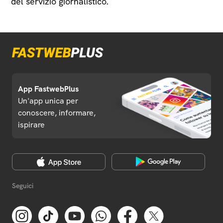
del servizio giornalistico.
App FastwebPlus
Un'app unica per
conoscere, informare,
ispirare
Seguici