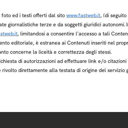
e foto ed i testi offerti dal sito
www.fastweb.it
, (di seguit
ate giornalistiche terze e da soggetti giuridici autonom
stweb.it
, limitandosi a consentire l'accesso a tali Contenu
ento editoriale, è estranea ai Contenuti inseriti nel prop
nto concerne la liceità e correttezza degli stessi.
chiesta di autorizzazioni ad effettuare link e/o citazioni
rivolto direttamente alla testata di origine del servizio g