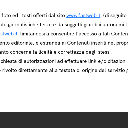
e foto ed i testi offerti dal sito
www.fastweb.it
, (di seguit
ate giornalistiche terze e da soggetti giuridici autonom
stweb.it
, limitandosi a consentire l'accesso a tali Contenu
ento editoriale, è estranea ai Contenuti inseriti nel prop
nto concerne la liceità e correttezza degli stessi.
chiesta di autorizzazioni ad effettuare link e/o citazioni
rivolto direttamente alla testata di origine del servizio g