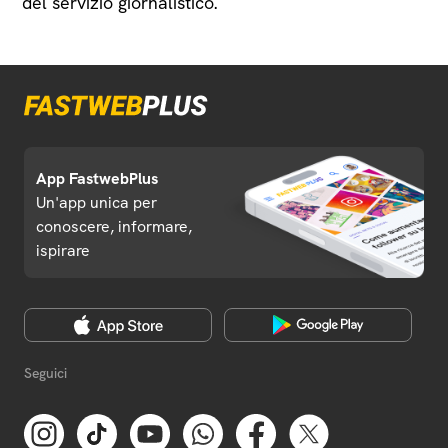
del servizio giornalistico.
App FastwebPlus
Un'app unica per
conoscere, informare,
ispirare
Seguici