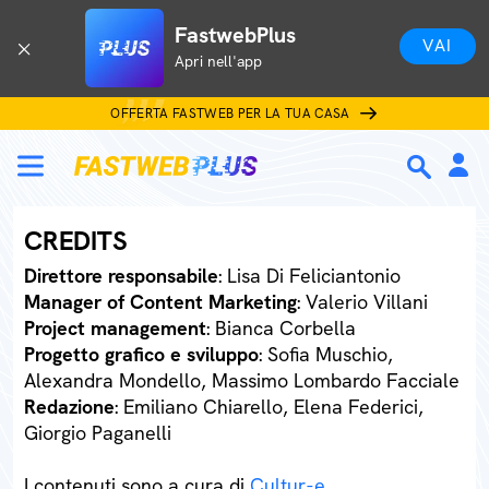
FastwebPlus
VAI
Apri nell'app
OFFERTA FASTWEB PER LA TUA CASA
CREDITS
Direttore responsabile
: Lisa Di Feliciantonio
Manager of Content Marketing
: Valerio Villani
Project management
: Bianca Corbella
Progetto grafico e sviluppo
: Sofia Muschio,
Alexandra Mondello, Massimo Lombardo Facciale
Redazione
: Emiliano Chiarello, Elena Federici,
Giorgio Paganelli
I contenuti sono a cura di
Cultur-e