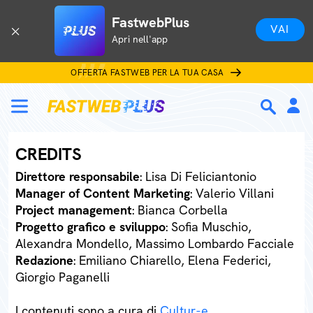
FastwebPlus
VAI
Apri nell'app
OFFERTA FASTWEB PER LA TUA CASA
CREDITS
Direttore responsabile
: Lisa Di Feliciantonio
Manager of Content Marketing
: Valerio Villani
Project management
: Bianca Corbella
Progetto grafico e sviluppo
: Sofia Muschio,
Alexandra Mondello, Massimo Lombardo Facciale
Redazione
: Emiliano Chiarello, Elena Federici,
Giorgio Paganelli
I contenuti sono a cura di
Cultur-e