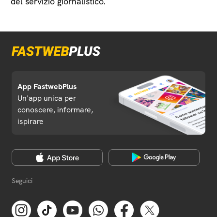
del servizio giornalistico.
App FastwebPlus
Un'app unica per
conoscere, informare,
ispirare
Seguici