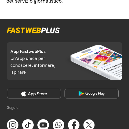
del servizio giornalistico.
App FastwebPlus
Un'app unica per
conoscere, informare,
ispirare
Seguici