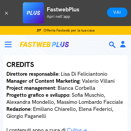
FastwebPlus
VAI
Apri nell'app
Offerta Fastweb per la tua casa
CREDITS
Direttore responsabile
: Lisa Di Feliciantonio
Manager of Content Marketing
: Valerio Villani
Project management
: Bianca Corbella
Progetto grafico e sviluppo
: Sofia Muschio,
Alexandra Mondello, Massimo Lombardo Facciale
Redazione
: Emiliano Chiarello, Elena Federici,
Giorgio Paganelli
I contenuti sono a cura di
Cultur-e