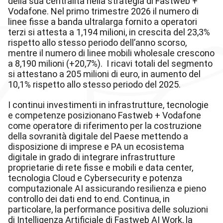
della sua centralità nella strategia di Fastweb +
Vodafone. Nel primo trimestre 2026 il numero di
linee fisse a banda ultralarga fornito a operatori
terzi si attesta a 1,194 milioni, in crescita del 23,3%
rispetto allo stesso periodo dell’anno scorso,
mentre il numero di linee mobili wholesale crescono
a 8,190 milioni (+20,7%). I ricavi totali del segmento
si attestano a 205 milioni di euro, in aumento del
10,1% rispetto allo stesso periodo del 2025.
I continui investimenti in infrastrutture, tecnologie
e competenze posizionano Fastweb + Vodafone
come operatore di riferimento per la costruzione
della sovranità digitale del Paese mettendo a
disposizione di imprese e PA un ecosistema
digitale in grado di integrare infrastrutture
proprietarie di rete fisse e mobili e data center,
tecnologia Cloud e Cybersecurity e potenza
computazionale AI assicurando resilienza e pieno
controllo dei dati end to end. Continua, in
particolare, la performance positiva delle soluzioni
di Intelligenza Artificiale di Fastweb AI Work, la