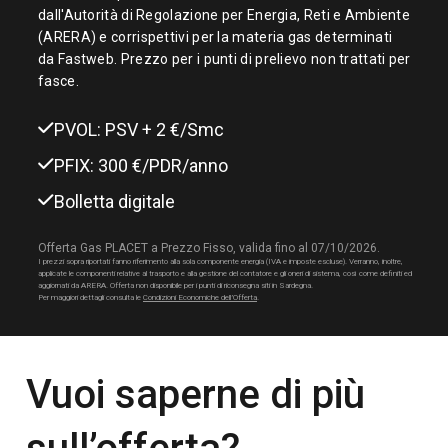
dall'Autorità di Regolazione per Energia, Reti e Ambiente
(ARERA) e corrispettivi per la materia gas determinati
da Fastweb. Prezzo per i punti di prelievo non trattati per
fasce.
PVOL: PSV + 2 €/Smc
PFIX: 300 €/PDR/anno
Bolletta digitale
Offerta Gas PLACET a Prezzo Fisso, valida fino al 07/10/2026.
I prezzi sopra riportati fanno riferimento alla sola componente energia (IVA e imposte escluse). Verranno, inoltre,
applicate le componenti relative al trasporto e alla gestione del contatore e gli oneri di sistema, così come definiti ed
aggiornati da ARERA. Offerta non disponibile per i punti di riconsegna siti in Sardegna.
Per maggiori dettagli consulta le
Condizioni Economiche dell’Offerta
.
Vuoi saperne di più