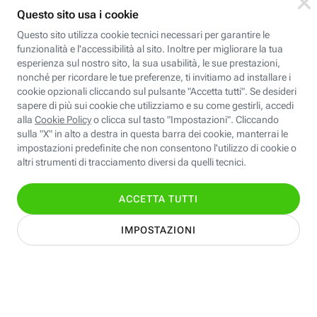
Scarica l’app MyFastweb Energia
Tutto in un’
app
a portata di tap
SCARICA MYFASTWEB
Insieme, siamo futuro
Informativa Privacy
Cookie Policy
Modifica preferenze cookie
Modulistica
© Fastweb SpA 2026 | P.IVA 12878470157