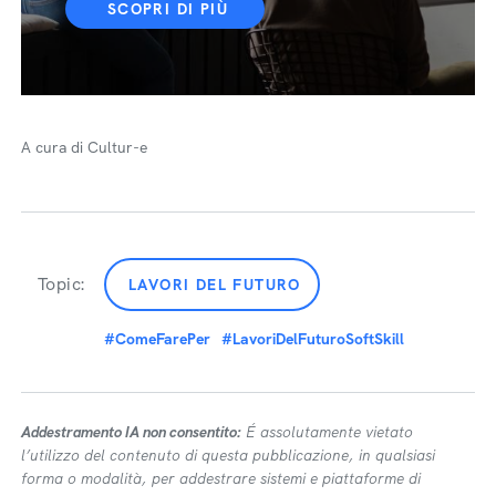
SCOPRI DI PIÙ
A cura di Cultur-e
Topic:
LAVORI DEL FUTURO
#ComeFarePer
#LavoriDelFuturoSoftSkill
Addestramento IA non consentito:
É assolutamente vietato
l’utilizzo del contenuto di questa pubblicazione, in qualsiasi
forma o modalità, per addestrare sistemi e piattaforme di