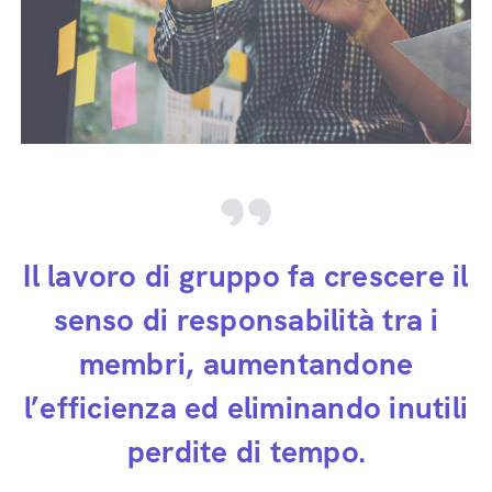
Il lavoro di gruppo fa crescere il
senso di responsabilità tra i
membri, aumentandone
l’efficienza ed eliminando inutili
perdite di tempo.