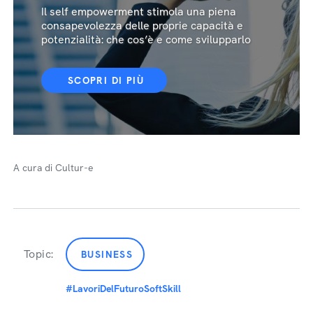
Il self empowerment stimola una piena
consapevolezza delle proprie capacità e
potenzialità: che cos’è e come svilupparlo
SCOPRI DI PIÙ
A cura di Cultur-e
Topic:
BUSINESS
#LavoriDelFuturoSoftSkill