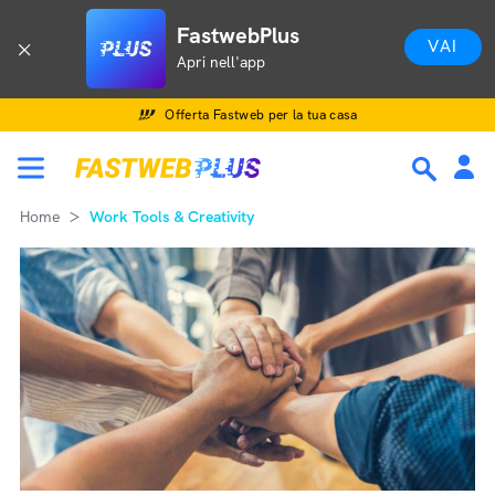
FastwebPlus
VAI
Apri nell'app
Offerta Fastweb per la tua casa
Home
Work Tools & Creativity