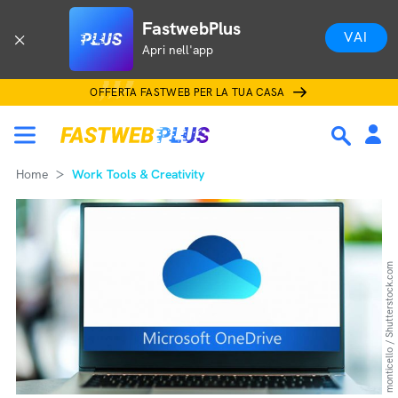
FastwebPlus
VAI
Apri nell'app
OFFERTA FASTWEB PER LA TUA CASA
Home
Work Tools & Creativity
monticello / Shutterstock.com