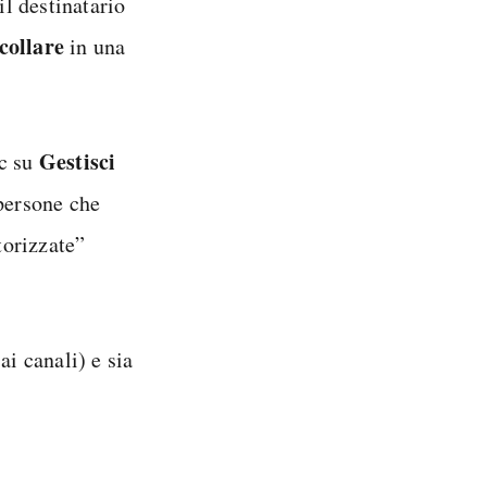
il destinatario
collare
in una
Gestisci
ic su
 persone che
torizzate”
ai canali) e sia