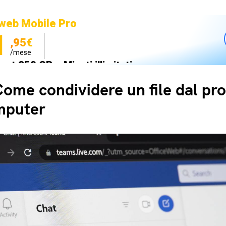
web Mobile Pro
1
,95€
/mese
net 250 GB e Minuti illimitati
zione SIM GRATIS
ome condividere un file dal pro
mputer