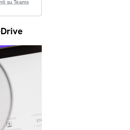
nti su Teams
eDrive