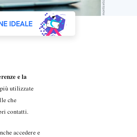
NE IDEALE
renze e la
più utilizzate
lle che
ri contatti.
anche accedere e