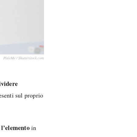
PixieMe / Shutterstock.com
ividere
senti sul proprio
e l’elemento
in