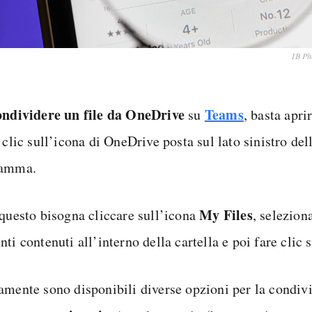
IB Ph
ondividere un file da OneDrive
Teams
su
, basta apri
 clic sull’icona di OneDrive posta sul lato sinistro del
ramma.
My Files
 questo bisogna cliccare sull’icona
, selezion
ti contenuti all’interno della cartella e poi fare clic 
amente sono disponibili diverse opzioni per la condiv