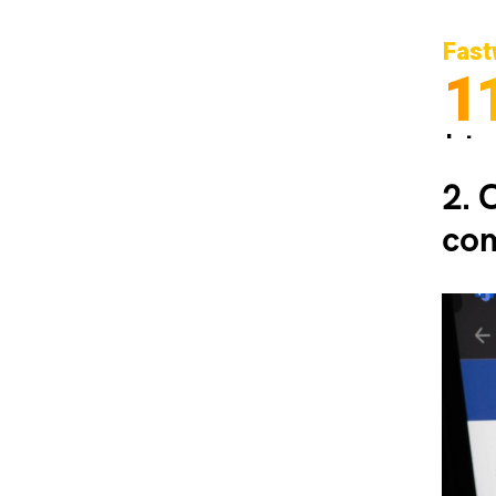
Fast
1
Inter
Spedi
2.
C
co