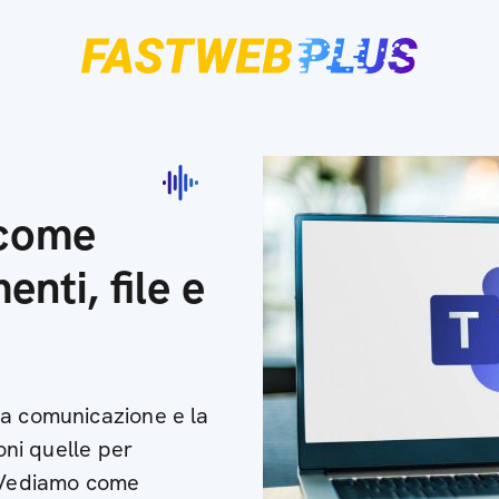
 come
nti, file e
la comunicazione e la
ioni quelle per
. Vediamo come