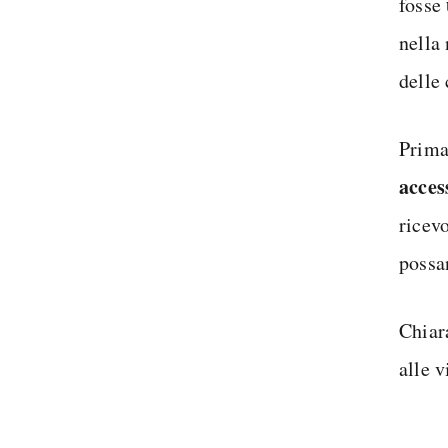
fosse
nella
delle 
Prima
acces
ricevo
possan
Chiara
alle 