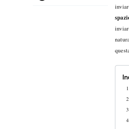
inviar
spazi
inviar
natur
quest
In