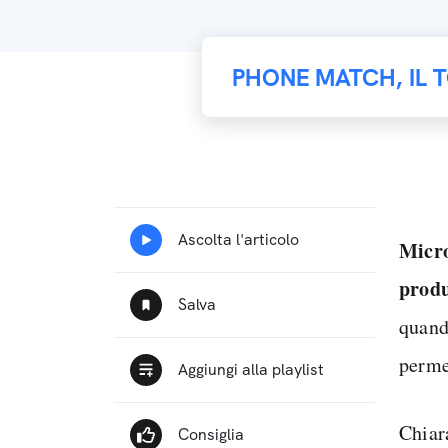
PHONE MATCH, IL 
Micr
produ
quand
perme
Chiar