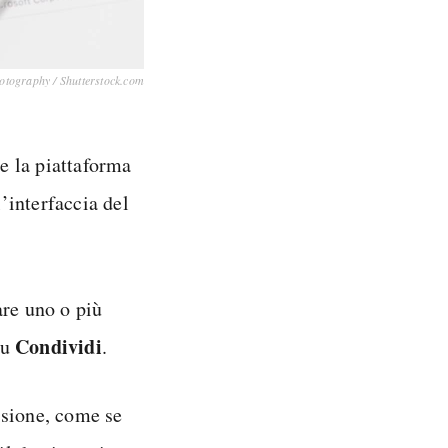
otography / Shutterstock.com
re la piattaforma
l’interfaccia del
are uno o più
Condividi
su
.
isione, come se