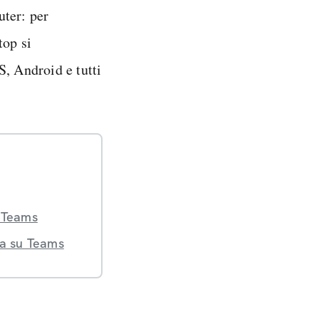
uter: per
op si
S, Android e tutti
u Teams
va su Teams