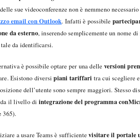
 delle sue videoconferenze non è nemmeno necessario 
izzo email con Outlook
partecipa
. Infatti è possibile
one da esterno
, inserendo semplicemente un nome di 
ale da identificarsi.
versioni pr
ernativa è possibile optare per una delle
piani tariffari
are. Esistono diversi
tra cui scegliere 
posizione dell’utente sono sempre maggiori. Stesso di
integrazione del programma con
Mic
da il livello di
e 365).
visitare il portale 
niziare a usare Teams è sufficiente