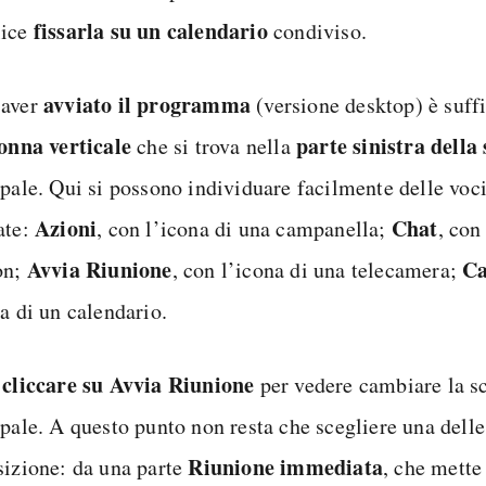
fissarla su un calendario
lice
condiviso.
avviato il programma
 aver
(versione desktop) è suff
onna verticale
parte sinistra dell
che si trova nella
ipale. Qui si possono individuare facilmente delle voc
Azioni
Chat
ate:
, con l’icona di una campanella;
, con
Avvia Riunione
Ca
on;
, con l’icona di una telecamera;
a di un calendario.
cliccare su Avvia
Riunione
a
per vedere cambiare la s
ipale. A questo punto non resta che scegliere una dell
Riunione immediata
sizione: da una parte
, che mette