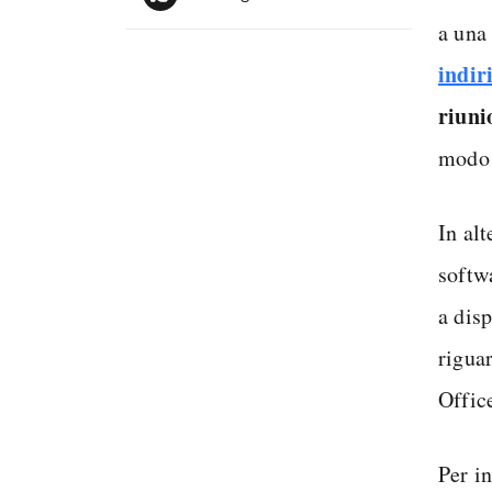
a una
indir
riuni
modo t
In alt
softw
a dis
riguar
Offic
Per i