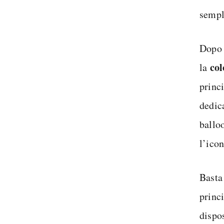
semp
Dopo
col
la
princ
dedic
ballo
l’icon
Bast
princ
dispo