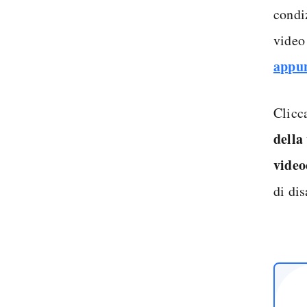
condi
video
appun
Clicc
della
vide
di dis