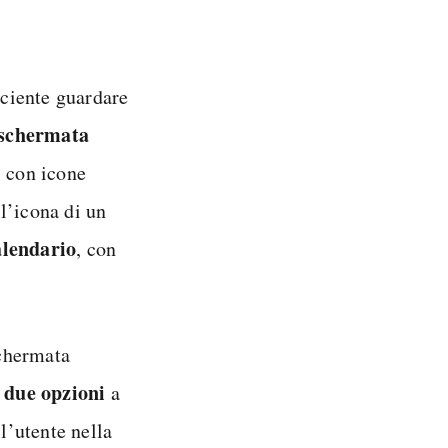
iciente guardare
a schermata
i con icone
 l’icona di un
lendario
, con
chermata
due opzioni
e
a
 l’utente nella