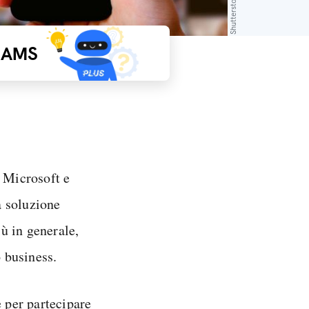
Shutterstock
EAMS
 Microsoft e
a soluzione
iù in generale,
o business.
 per partecipare