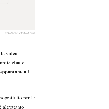
Screenshot Fastweb Plus
video
 le
chat
ramite
e
 appuntamenti
soprattutto per le
è altrettanto