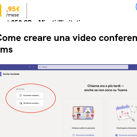
1
,95€
/mese
net 250 GB e Minuti illimitati
zione SIM GRATIS
ome creare una video conferen
ams