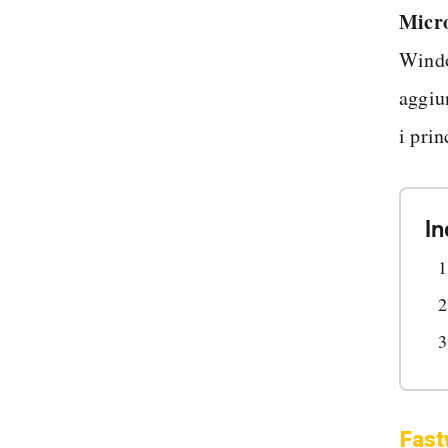
Micro
Windo
aggiu
i prin
In
Fast