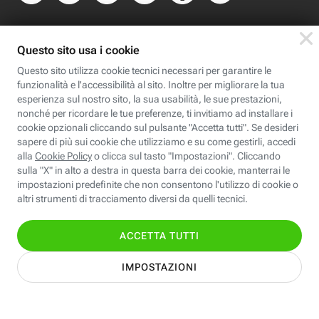
Scopri Fastweb
Chi siamo
Credits e note legali
Fastweb.it
Formazione
Fastweb Digital Academy
STEP FuturAbility District
Insieme, siamo futuro