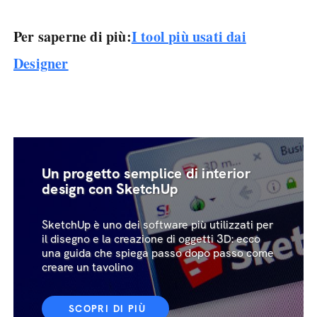
Per saperne di più:
I tool più usati dai
Designer
Un progetto semplice di interior
design con SketchUp
SketchUp è uno dei software più utilizzati per
il disegno e la creazione di oggetti 3D: ecco
una guida che spiega passo dopo passo come
creare un tavolino
SCOPRI DI PIÙ