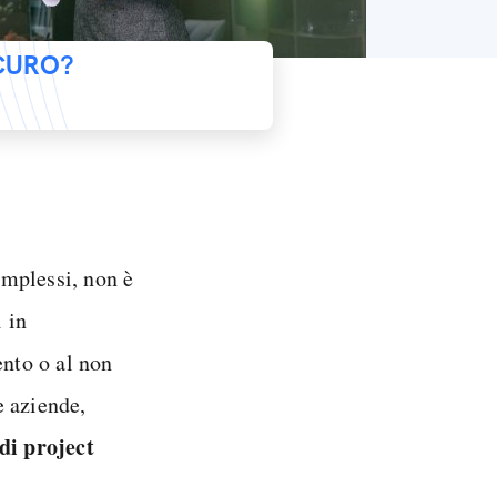
ICURO?
complessi, non è
 in
ento o al non
e aziende,
 di project