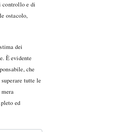
 controllo e di
e ostacolo,
 stima dei
e. È evidente
sponsabile, che
superare tutte le
a mera
mpleto ed