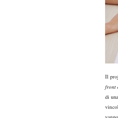
Il pr
front 
di una
vincol
vanno 