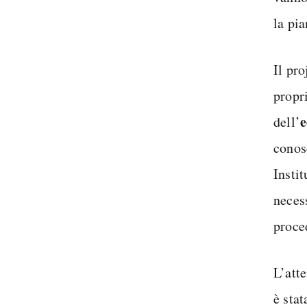
la pia
Il pr
propri
e
dell’
conos
Insti
necess
proce
L’atte
è sta