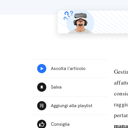
Gestir
affatt
consi
raggiu
perta
mana