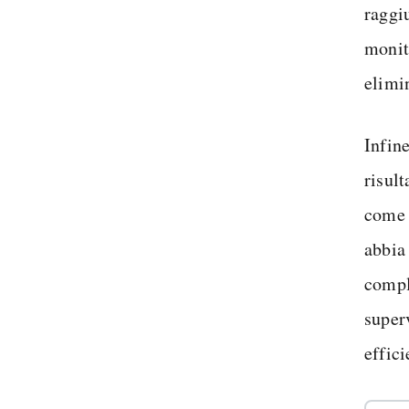
raggi
monit
elimin
Infine
risul
come 
abbia
compl
super
effici