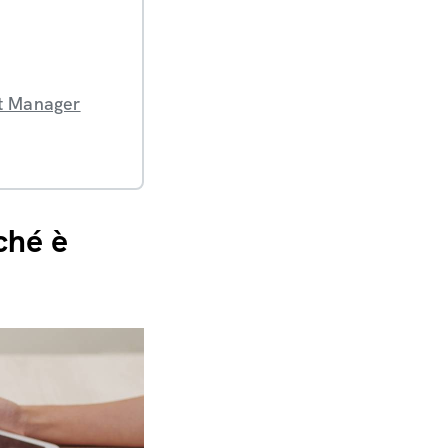
ct Manager
ché è