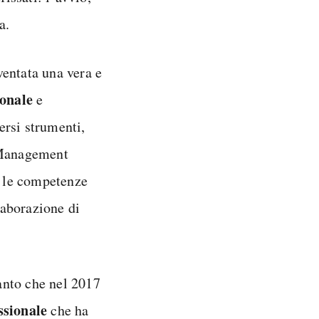
a.
entata una vera e
ionale
e
ersi strumenti,
t Management
e le competenze
laborazione di
tanto che nel 2017
ssionale
che ha