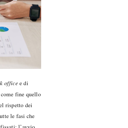
k office
e di
come fine quello
el rispetto dei
utte le fasi che
fissati: l’avvio,