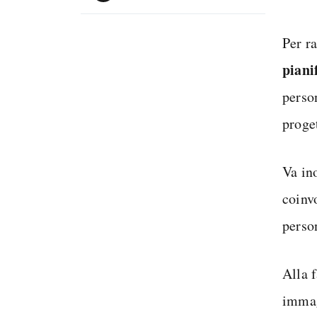
Per ra
piani
perso
proget
Va in
coinvo
perso
Alla f
immag