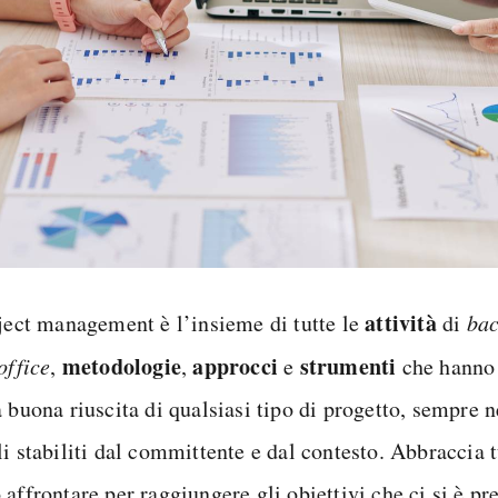
attività
oject management è l’insieme di tutte le
di
bac
metodologie
approcci
strumenti
office
,
,
e
che hanno 
 buona riuscita di qualsiasi tipo di progetto, sempre n
i stabiliti dal committente e dal contesto. Abbraccia t
affrontare per raggiungere gli obiettivi che ci si è pre