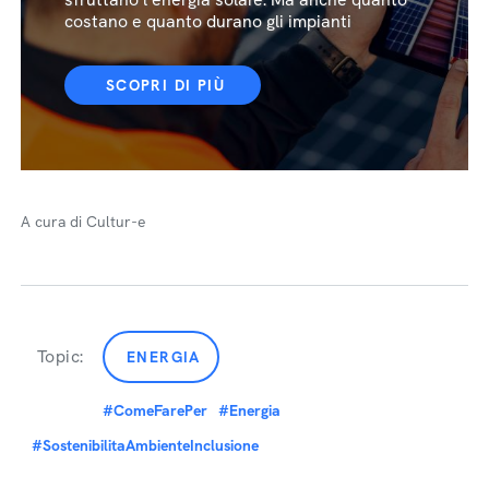
costano e quanto durano gli impianti
SCOPRI DI PIÙ
A cura di Cultur-e
Topic:
ENERGIA
#ComeFarePer
#Energia
#SostenibilitaAmbienteInclusione