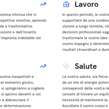
Lavoro
osmica intensa che vi
In questo periodo, le vostr
ospettive emotive, aprendo
supportate da una combinaz
de e trasformative.
visione a lungo termine, c
ssione e dall'incanto
decisioni professionali sag
n'impronta indelebile nei
trasformare le vostre idee 
vostro impegno e determin
risultati straordinari e dura
Salute
 scena inaspettati e
La vostra salute, sia fisic
 al momento giusto,
da un mix di energie potent
 vi spingeranno a cogliere
consapevoli della vostra 
 si aprono davanti a voi.
cercate di trovare un equili
 a abbracciare il
necessità di mantenere la s
e determinazione.
Ascoltate il vostro corpo e