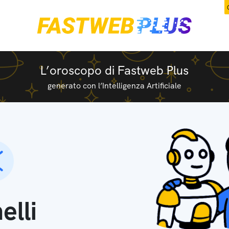
L’oroscopo di Fastweb Plus
generato con l’Intelligenza Artificiale
lli