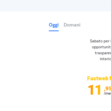
Oggi
Domani
Sabato per 
opportunità
traspare
interi
Fastweb 
11
,9
/me