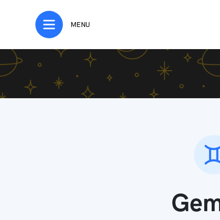
MENU
Geme