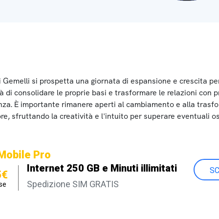
i Gemelli si prospetta una giornata di espansione e crescita pe
 di consolidare le proprie basi e trasformare le relazioni con p
nza. È importante rimanere aperti al cambiamento e alla trasf
ore, sfruttando la creatività e l'intuito per superare eventuali os
Mobile Pro
Internet 250 GB e Minuti illimitati
SC
5€
Spedizione SIM GRATIS
se