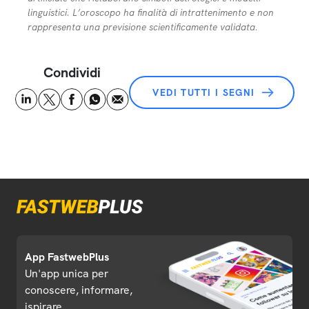
linguistici. L’oroscopo ha finalità di intrattenimento e non
rappresenta una previsione scientificamente validata.
Condividi
VEDI TUTTI I SEGNI
App FastwebPlus
Un'app unica per
conoscere, informare,
ispirare