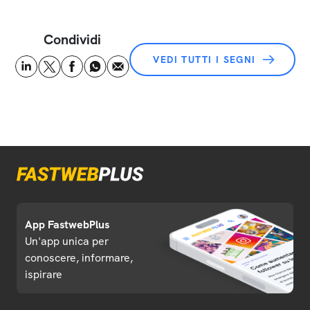
Condividi
VEDI TUTTI I SEGNI
App FastwebPlus
Un'app unica per
conoscere, informare,
ispirare