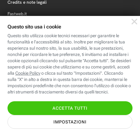
Credits e note legali
Fastweb.it
Formazione
Fastweb Digital Academy
STEP FuturAbility District
Insieme, siamo futuro
© Fastweb SpA 2026 - P.IVA 12878470157
Informativa
Cookie
Modifica
Dichiarazione di
Privacy
Policy
preferenze cookie
Accessibilità