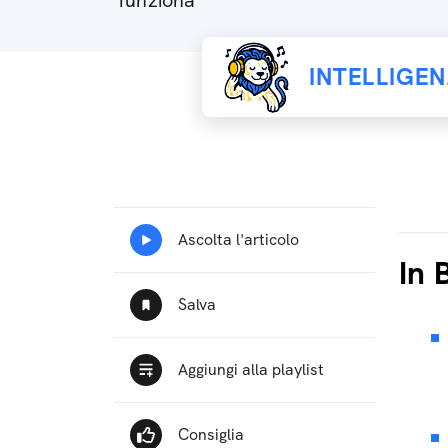
funziona
INTELLIGE
In 