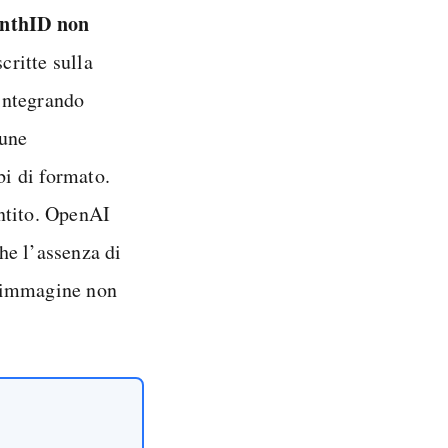
nthID non
critte sulla
 integrando
cune
i di formato.
ntito. OpenAI
he l’assenza di
n’immagine non