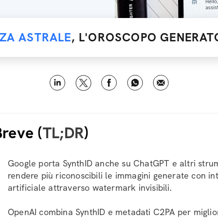
NZA ASTRALE
, L'OROSCOPO GENERATO
Breve (
TL;DR
)
Google porta SynthID anche su ChatGPT e altri stru
rendere più riconoscibili le immagini generate con in
artificiale attraverso watermark invisibili.
OpenAI combina SynthID e metadati C2PA per miglio