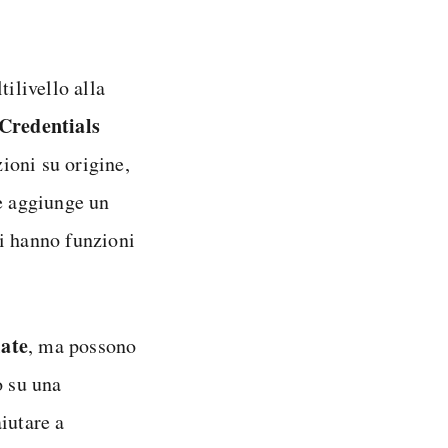
ilivello alla
Credentials
zioni su origine,
he aggiunge un
mi hanno funzioni
iate
, ma possono
o su una
iutare a