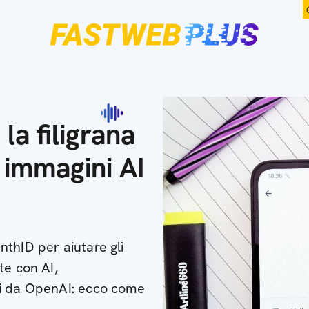
la filigrana
 immagini AI
thID per aiutare gli
te con AI,
ti da OpenAI: ecco come