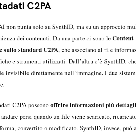
tadati C2PA
I non punta solo su SynthID, ma su un approccio mult
Content 
nienza dei contenuti. Da una parte ci sono le
e sullo standard C2PA
, che associano al file informa
iche e strumenti utilizzati. Dall’altra c’è SynthID, c
le invisibile direttamente nell’immagine. I due siste
e.
offrire informazioni più dettagl
adati C2PA possono
 andare persi quando un file viene scaricato, ricaricat
aforma, convertito o modificato. SynthID, invece, può a