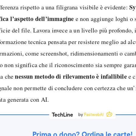
Sy
ferenza rispetto a una filigrana visibile è evidente:
ica l’aspetto dell’immagine
e non aggiunge loghi o s
icie del file. Lavora invece a un livello più profondo,
formazione tecnica pensata per resistere meglio ad al
ormazioni, come screenshot, ridimensionamenti o camb
o non significa che il riconoscimento sia sempre gara
nessun metodo di rilevamento è infallibile
sa che
e c
gnale non permette di concludere con certezza che u
ata generata con AI.
TechLine
by
FastwebAI
Prima o dopo? Ordina le carte!