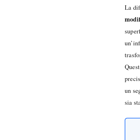
La dif
modif
superf
un’in
trasf
Quest
preci
un se
sia st