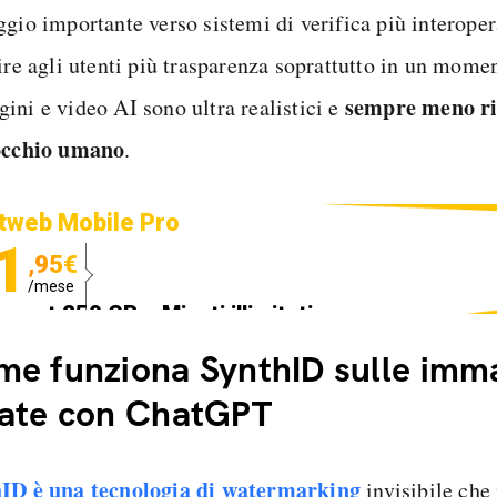
gio importante verso sistemi di verifica più interopera
ire agli utenti più trasparenza soprattutto in un momen
sempre meno ri
ini e video AI sono ultra realistici e
occhio umano
.
tweb Mobile Pro
1
,95€
/mese
ternet 250 GB e Minuti illimitati
edizione SIM GRATIS
e funziona SynthID sulle imm
ate con ChatGPT
ID è una tecnologia di watermarking
invisibile che