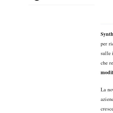
Synt
per ri
sulle
che r
modif
La no
azie
cresc