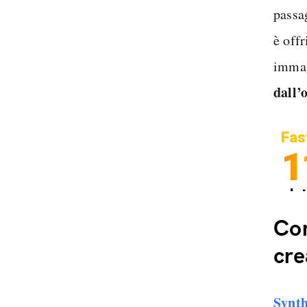
passag
è offr
immag
dall’
Fas
1
In
Sp
Com
cre
Synth