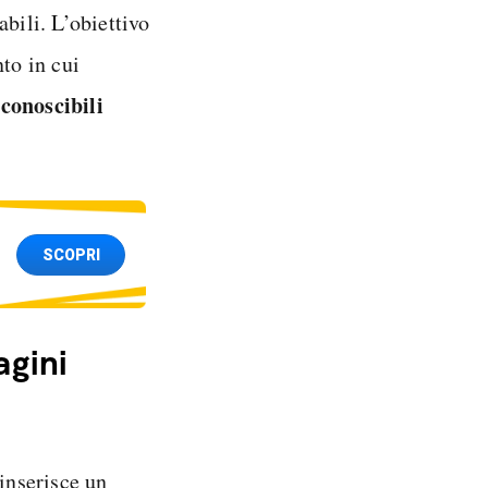
bili. L’obiettivo
to in cui
conoscibili
SCOPRI
agini
 inserisce un