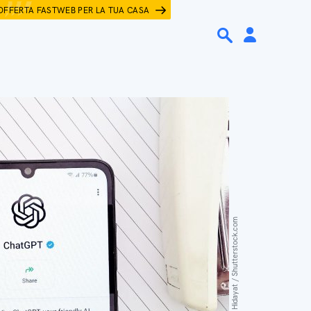
OFFERTA FASTWEB PER LA TUA CASA
Fajri Mulia Hidayat / Shutterstock.com