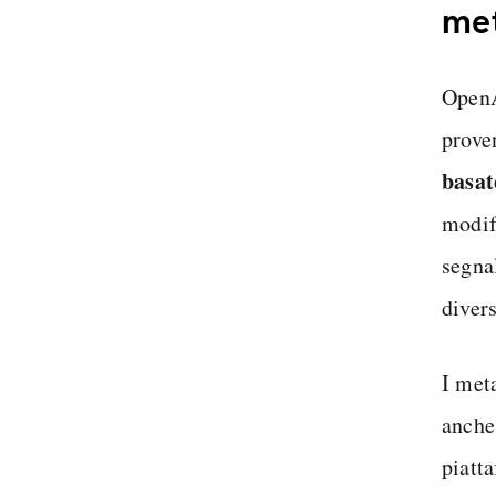
me
OpenA
prove
basat
modif
segna
divers
I met
anche
piatt