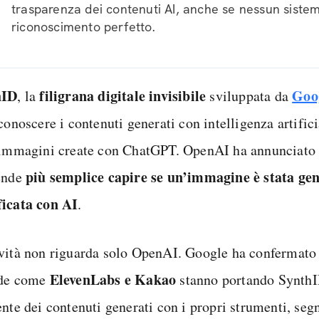
trasparenza dei contenuti AI, anche se nessun siste
riconoscimento perfetto.
hID
filigrana digitale invisibile
Goo
, la
sviluppata da
conoscere i contenuti generati con intelligenza artific
 immagini create con ChatGPT. OpenAI ha annunciato
più semplice capire se un’immagine è stata gen
ende
icata con AI
.
vità non riguarda solo OpenAI. Google ha confermato
ElevenLabs e Kakao
nde come
stanno portando SynthI
ente dei contenuti generati con i propri strumenti, se