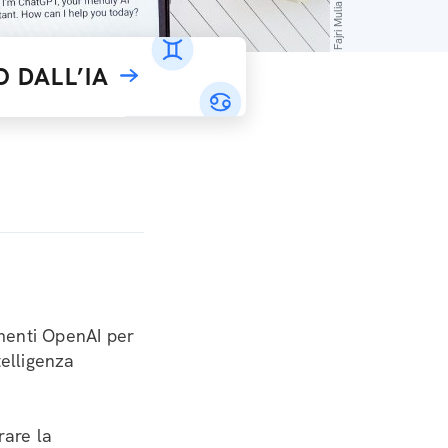
 DALL’IA
menti OpenAI per
telligenza
rare la