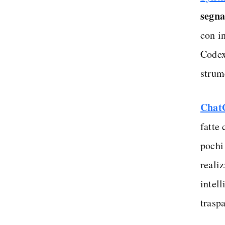
segna
con i
Codex
strume
ChatG
fatte 
pochi 
reali
intell
trasp